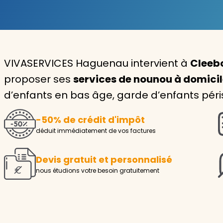
Garde d'enfants
Nounou
VIVASERVICES Haguenau intervient à
Cleebo
Aide à la personne
proposer ses
services de nounou à domici
Seniors
d’enfants en bas âge, garde d’enfants péris
Handicaps
-50% de crédit d'impôt
Voir tous les services
déduit immédiatement de vos factures
Devis gratuit et personnalisé
nous étudions votre besoin gratuitement