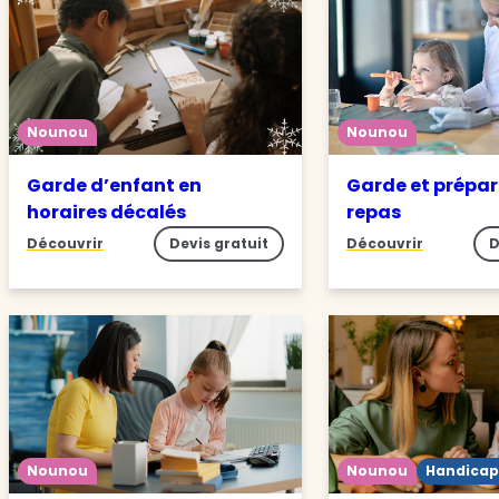
Nounou
Nounou
Garde d’enfant en
Garde et prépar
horaires décalés
repas
Découvrir
Devis gratuit
Découvrir
D
Nounou
Nounou
Handicap