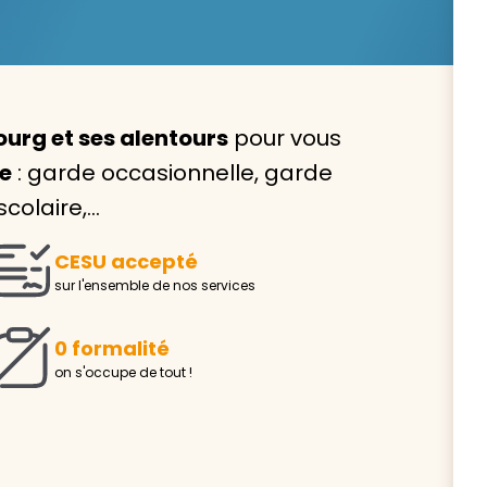
urg et ses alentours
pour vous
Avec VIVASERVICES, trouve
le
: garde occasionnelle, garde
service à domicile qui vou
colaire,…
correspond !
CESU accepté
Pour l’entretien de votre logement, la garde de vo
sur l'ensemble de nos services
ou l’accompagnement d’un parent, nos intervenan
domicile sont là pour vous épauler.
0 formalité
Demander un devis gratuit
Trouver mon
on s'occupe de tout !