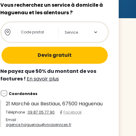
Vous recherchez un service à domicile à
Haguenau et les alentours ?
Store locator global - Autocompletion
Rechercher
z le
s
Ne payez que 50% du montant de vos
tre enfant
factures !
En savoir plus
ts à
Coordonnées
 agence
21 Marché aux Bestiaux, 67500 Haguenau
Téléphone :
09 87 05 77 90
Facebook
Email :
agence.haguenau@vivaservices.fr