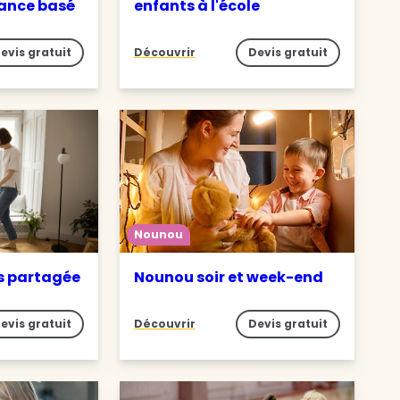
iance basé
enfants à l'école
evis gratuit
Découvrir
Devis gratuit
Nounou
s partagée
Nounou soir et week-end
evis gratuit
Découvrir
Devis gratuit