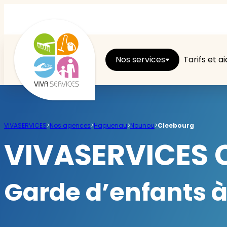
Nos services
Tarifs et a
Entretien du logement
VIVASERVICES
>
Nos agences
>
Haguenau
>
Nounou
>
Cleebourg
Ménage
VIVASERVICES 
Repassage
Garde d’enfants à
Jardin
Brico