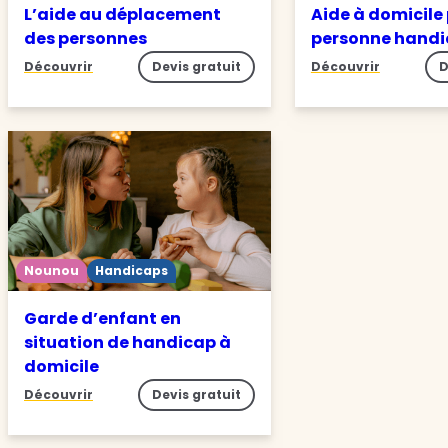
L’aide au déplacement
Aide à domicile
des personnes
personne hand
Découvrir
Devis gratuit
Découvrir
D
Nounou
Handicaps
Garde d’enfant en
situation de handicap à
domicile
Découvrir
Devis gratuit