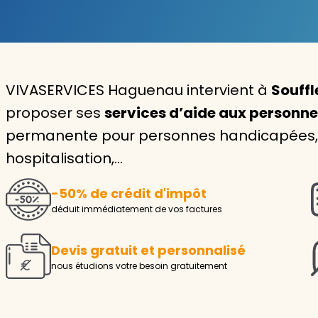
Garde d'enfants
Nounou
VIVASERVICES Haguenau intervient à
Souffl
Aide à la personne
proposer ses
services d’aide aux personn
Seniors
permanente pour personnes handicapées, i
Handicaps
hospitalisation,…
Voir tous les services
-50% de crédit d'impôt
déduit immédiatement de vos factures
Devis gratuit et personnalisé
nous étudions votre besoin gratuitement