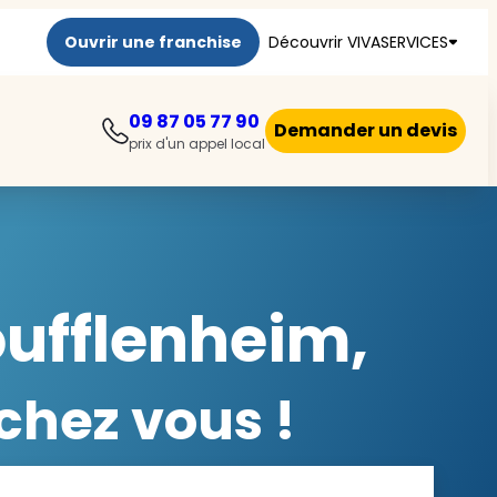
Ouvrir une franchise
Découvrir VIVASERVICES
09 87 05 77 90
Demander un devis
prix d'un appel local
oufflenheim,
chez vous !