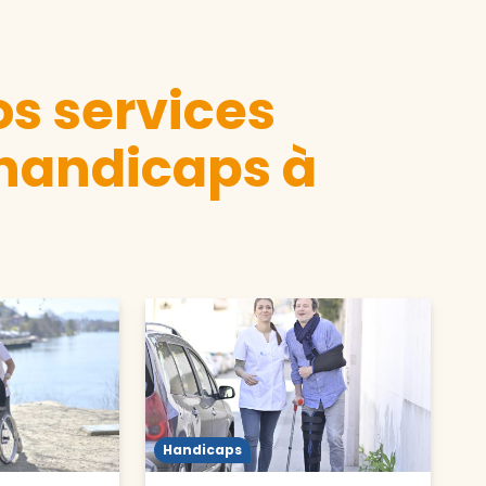
s services
 handicaps à
Handicaps