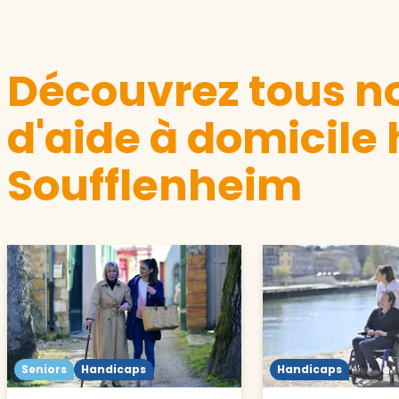
Découvrez tous no
d'aide à domicile
Soufflenheim
Seniors
Handicaps
Handicaps