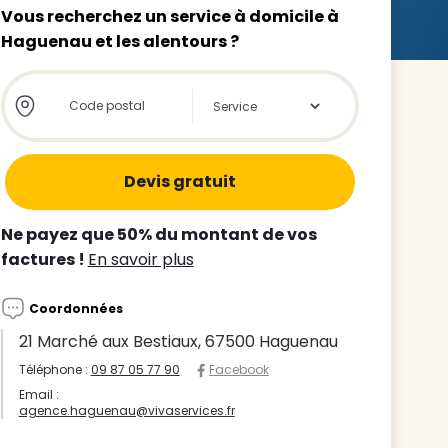
Vous recherchez un service à domicile à
Haguenau et les alentours ?
Store locator global - Autocompletion
Rechercher
z le
s
Ne payez que 50% du montant de vos
tre enfant
factures !
En savoir plus
ts à
Coordonnées
 agence
21 Marché aux Bestiaux, 67500 Haguenau
Téléphone :
09 87 05 77 90
Facebook
Email :
agence.haguenau@vivaservices.fr