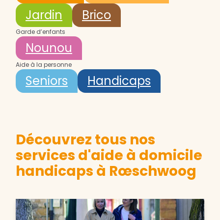
Jardin
Brico
Garde d’enfants
Nounou
Aide à la personne
Seniors
Handicaps
Découvrez tous nos
services d'aide à domicile
handicaps à Rœschwoog