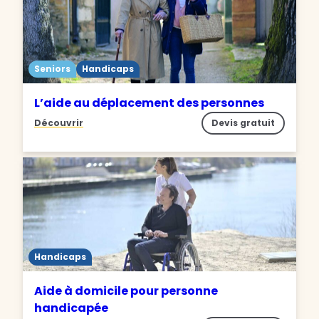
Seniors
Handicaps
L’aide au déplacement des personnes
Découvrir
Devis gratuit
Handicaps
Aide à domicile pour personne
handicapée