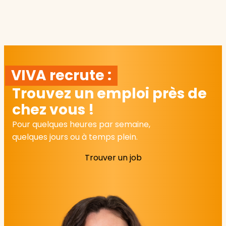
VIVA recrute :
Trouvez un emploi près de
chez vous !
Pour quelques heures par semaine,
quelques jours ou à temps plein.
Trouver un job