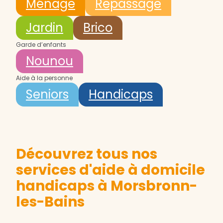
Ménage
Repassage
Jardin
Brico
Garde d’enfants
Nounou
Aide à la personne
Seniors
Handicaps
Découvrez tous nos
services d'aide à domicile
handicaps à Morsbronn-
les-Bains