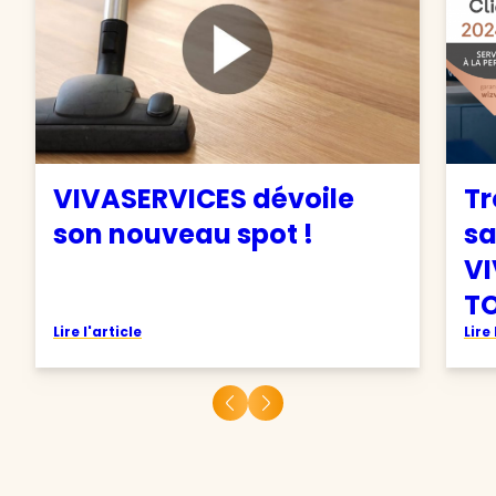
VIVASERVICES dévoile
Tr
son nouveau spot !
sa
VI
TO
Lire l'article
Lire 