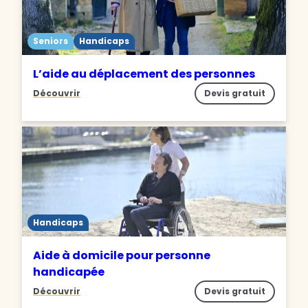
Seniors
Handicaps
L’aide au déplacement des personnes
Découvrir
Devis gratuit
Handicaps
Aide à domicile pour personne
handicapée
Découvrir
Devis gratuit