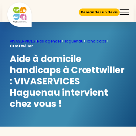
Demander un devis
VIVASERVICES
>
Nos agences
>
Haguenau
>
Handicaps
>
Crœttwiller
Aide à domicile
handicaps à Crœttwiller
:
VIVASERVICES
Haguenau intervient
chez vous !