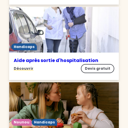
Handicaps
Aide après sortie d'hospitalisation
Découvrir
Devis gratuit
Nounou
Handicaps