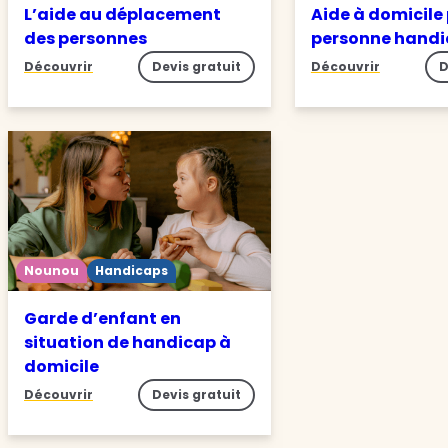
L’aide au déplacement
Aide à domicile
des personnes
personne hand
Découvrir
Devis gratuit
Découvrir
D
Nounou
Handicaps
Garde d’enfant en
situation de handicap à
domicile
Découvrir
Devis gratuit