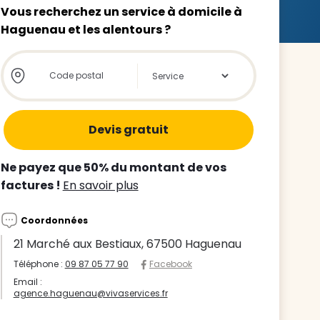
Vous recherchez un service à domicile à
Haguenau et les alentours ?
Store locator global - Autocompletion
Rechercher
z le
s
Ne payez que 50% du montant de vos
tre enfant
factures !
En savoir plus
ts à
Coordonnées
 agence
21 Marché aux Bestiaux, 67500 Haguenau
Téléphone :
09 87 05 77 90
Facebook
Email :
agence.haguenau@vivaservices.fr