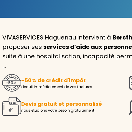
Garde d'enfants
Nounou
VIVASERVICES Haguenau intervient à
Bersth
Aide à la personne
proposer ses
services d’aide aux personn
Seniors
suite à une hospitalisation, incapacité p
Handicaps
…
Voir tous les services
-50% de crédit d'impôt
déduit immédiatement de vos factures
Devis gratuit et personnalisé
nous étudions votre besoin gratuitement