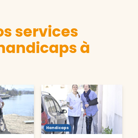
s services
 handicaps à
Handicaps