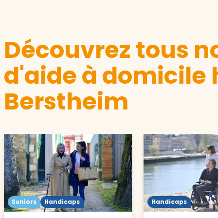
Découvrez tous no
d'aide à domicile
Berstheim
Seniors
Handicaps
Handicaps