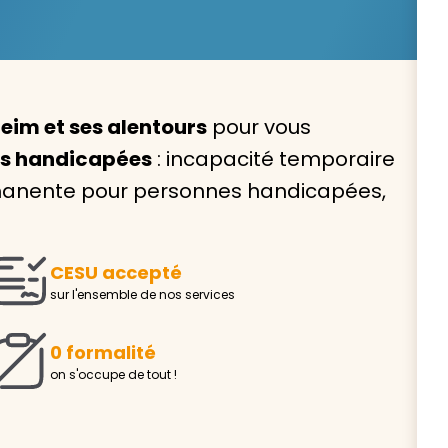
eim et ses alentours
pour vous
Avec VIVASERVICES, trouve
es handicapées
: incapacité temporaire
service à domicile qui vou
ermanente pour personnes handicapées,
correspond !
Pour l’entretien de votre logement, la garde de vo
ou l’accompagnement d’un parent, nos intervenan
CESU accepté
domicile sont là pour vous épauler.
sur l'ensemble de nos services
Demander un devis gratuit
Trouver mon
0 formalité
on s'occupe de tout !