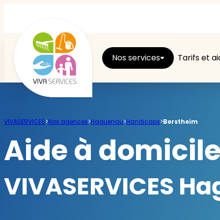
Nos services
Tarifs et a
Entretien du logement
VIVASERVICES
>
Nos agences
>
Haguenau
>
Handicaps
>
Berstheim
Ménage
Aide à domicil
Repassage
VIVASERVICES Hag
Jardin
Brico