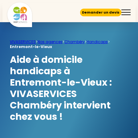
Demander un devis
VIVASERVICES
>
Nos agences
>
Chambéry
>
Handicaps
>
Entremont-le-Vieux
Aide à domicile
handicaps à
Entremont-le-Vieux :
VIVASERVICES
Chambéry intervient
chez vous !