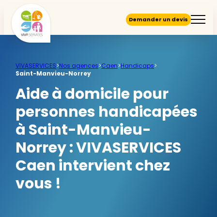
Demander un devis
VIVASERVICES
>
Nos agences
>
Caen
>
Handicaps
>
Saint-Manvieu-Norrey
Aide à domicile pour
personnes handicapées
à Saint-Manvieu-
Norrey :
VIVASERVICES
Caen intervient chez
vous !