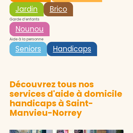
Jardin
Brico
Garde d’enfants
Nounou
Aide à la personne
Seniors
Handicaps
Découvrez tous nos
services d'aide à domicile
handicaps à Saint-
Manvieu-Norrey