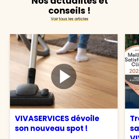
Nos actualités et
conseils !
Voir tous les articles
VIVASERVICES dévoile
Tr
son nouveau spot !
sa
VI