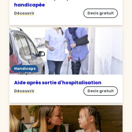
handicapée
Découvrir
Devis gratuit
Handicaps
Aide après sortie d'hospitalisation
Découvrir
Devis gratuit