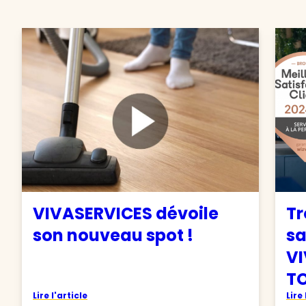
VIVASERVICES dévoile
Tr
son nouveau spot !
sa
VI
TO
Lire l'article
Lire 