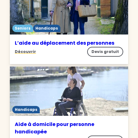
Seniors
Handicaps
L’aide au déplacement des personnes
Découvrir
Devis gratuit
Handicaps
Aide à domicile pour personne
handicapée