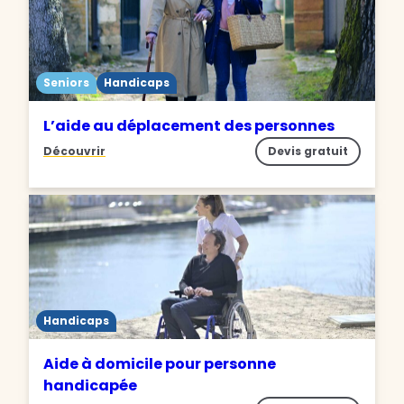
Seniors
Handicaps
L’aide au déplacement des personnes
Découvrir
Devis gratuit
Handicaps
Aide à domicile pour personne
handicapée