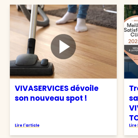
VIVASERVICES dévoile
Tr
son nouveau spot !
sa
VI
TO
Lire l'article
Lire 