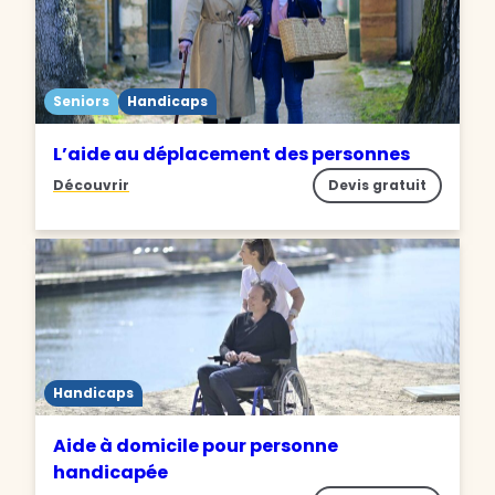
Seniors
Handicaps
L’aide au déplacement des personnes
Découvrir
Devis gratuit
Handicaps
Aide à domicile pour personne
handicapée