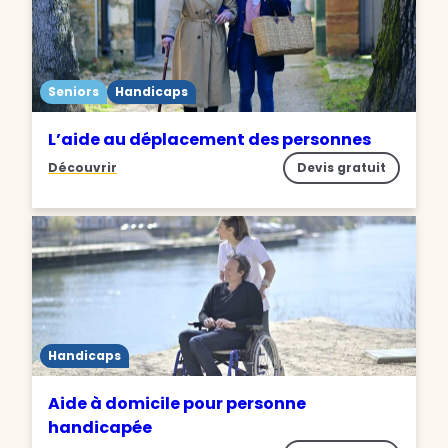
Seniors
Handicaps
L’aide au déplacement des personnes
Découvrir
Devis gratuit
Handicaps
Aide à domicile pour personne
handicapée