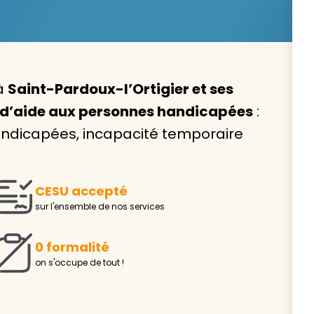
 à
Saint-Pardoux-l’Ortigier et ses
Avec VIVASERVICES, trouve
 d’aide aux personnes handicapées
:
service à domicile qui vou
ndicapées, incapacité temporaire
correspond !
Pour l’entretien de votre logement, la garde de vo
ou l’accompagnement d’un parent, nos intervenan
CESU accepté
domicile sont là pour vous épauler.
sur l'ensemble de nos services
Demander un devis gratuit
Trouver mon
0 formalité
on s'occupe de tout !