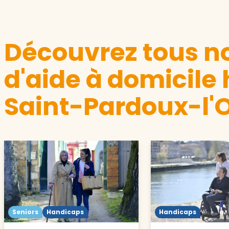
Découvrez tous no
d'aide à domicile
Saint-Pardoux-l'O
Seniors
Handicaps
Handicaps