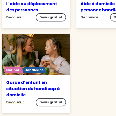
L’aide au déplacement
Aide à domicile
des personnes
personne hand
Découvrir
Devis gratuit
Découvrir
D
Nounou
Handicaps
Garde d’enfant en
situation de handicap à
domicile
Découvrir
Devis gratuit