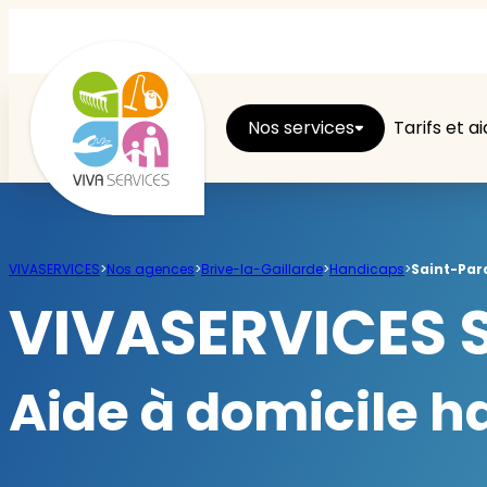
Nos services
Tarifs et a
Entretien du logement
VIVASERVICES
>
Nos agences
>
Brive-la-Gaillarde
>
Handicaps
>
Saint-Par
Ménage
VIVASERVICES S
Repassage
Aide à domicile 
Jardin
Brico