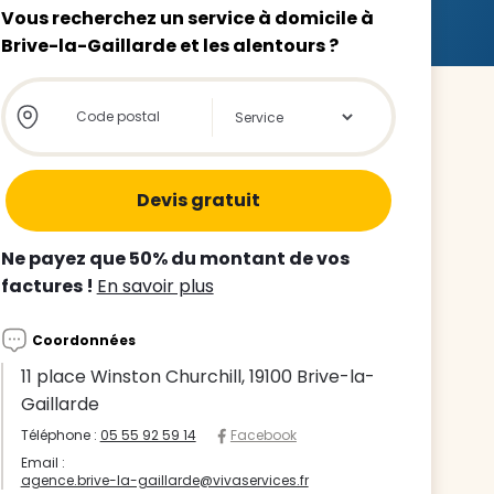
Vous recherchez un service à domicile à
Brive-la-Gaillarde et les alentours ?
Store locator global - Autocompletion
Rechercher
z le
s
Ne payez que 50% du montant de vos
tre enfant
factures !
En savoir plus
ts à
Coordonnées
 agence
11 place Winston Churchill, 19100 Brive-la-
Gaillarde
Téléphone :
05 55 92 59 14
Facebook
Email :
agence.brive-la-gaillarde@vivaservices.fr