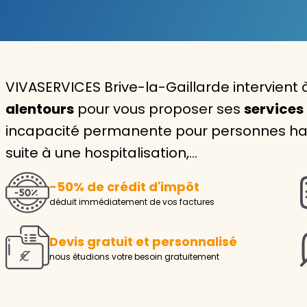
Garde d'enfants
Nounou
VIVASERVICES Brive-la-Gaillarde intervient
Aide à la personne
alentours
pour vous proposer ses
services
Seniors
incapacité permanente pour personnes ha
Handicaps
suite à une hospitalisation,…
Voir tous les services
-50% de crédit d'impôt
déduit immédiatement de vos factures
Devis gratuit et personnalisé
nous étudions votre besoin gratuitement