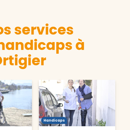
s services
 handicaps à
rtigier
Handicaps