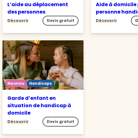
L’aide au déplacement
Aide à domicile
des personnes
personne hand
Découvrir
Devis gratuit
Découvrir
D
Nounou
Handicaps
Garde d’enfant en
situation de handicap à
domicile
Découvrir
Devis gratuit