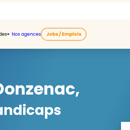
ides
Nos agences
Jobs / Emplois
Donzenac,
handicaps