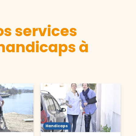
s services
 handicaps à
Handicaps