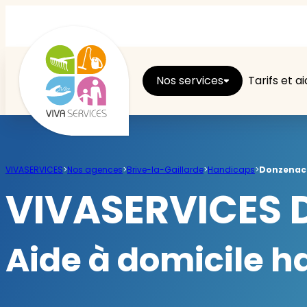
Nos services
Tarifs et a
Entretien du logement
VIVASERVICES
>
Nos agences
>
Brive-la-Gaillarde
>
Handicaps
>
Donzenac
Ménage
VIVASERVICES 
Repassage
Aide à domicile 
Jardin
Brico