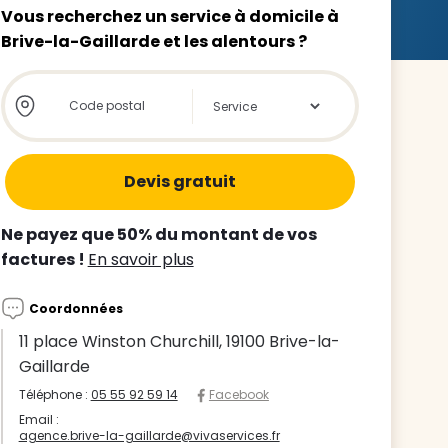
Vous recherchez un service à domicile à
Brive-la-Gaillarde et les alentours ?
Store locator global - Autocompletion
Rechercher
z le
s
Ne payez que 50% du montant de vos
tre enfant
factures !
En savoir plus
ts à
Coordonnées
 agence
11 place Winston Churchill, 19100 Brive-la-
Gaillarde
Téléphone :
05 55 92 59 14
Facebook
Email :
agence.brive-la-gaillarde@vivaservices.fr