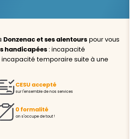
 à
Donzenac et ses alentours
pour vous
Avec VIVASERVICES, trouve
es handicapées
: incapacité
service à domicile qui vou
ncapacité temporaire suite à une
correspond !
Pour l’entretien de votre logement, la garde de vo
ou l’accompagnement d’un parent, nos intervenan
CESU accepté
domicile sont là pour vous épauler.
sur l'ensemble de nos services
Demander un devis gratuit
Trouver mon
0 formalité
on s'occupe de tout !