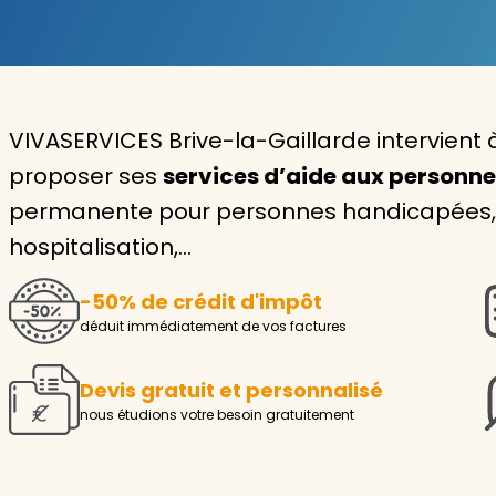
Garde d'enfants
Nounou
VIVASERVICES Brive-la-Gaillarde intervient
Aide à la personne
proposer ses
services d’aide aux personn
Seniors
permanente pour personnes handicapées, i
Handicaps
hospitalisation,…
Voir tous les services
-50% de crédit d'impôt
déduit immédiatement de vos factures
Devis gratuit et personnalisé
nous étudions votre besoin gratuitement