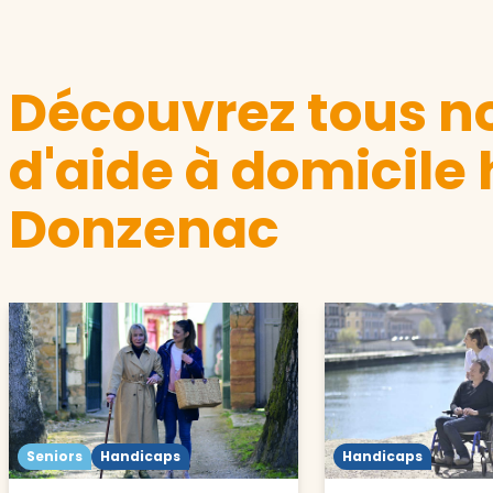
Découvrez tous no
d'aide à domicile
Donzenac
Seniors
Handicaps
Handicaps