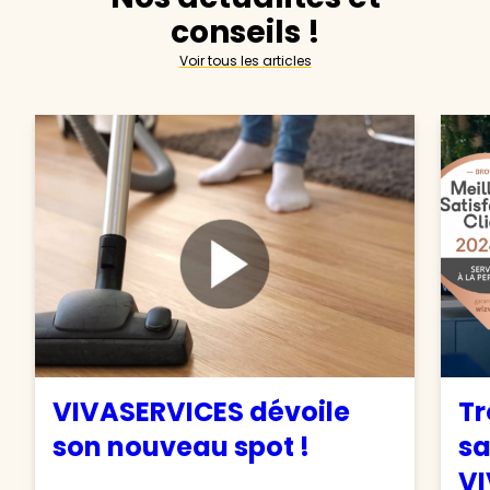
conseils !
Voir tous les articles
VIVASERVICES dévoile
Tr
son nouveau spot !
sa
VI