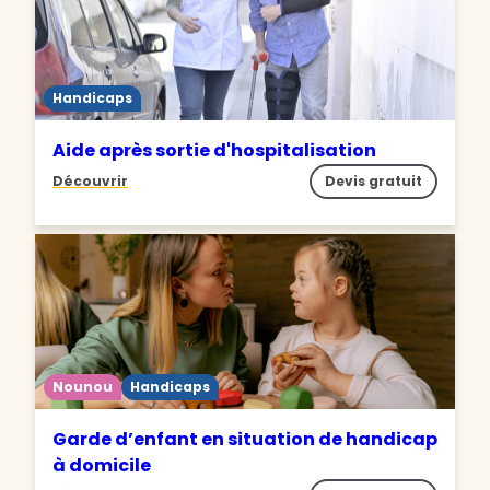
Handicaps
Aide après sortie d'hospitalisation
Découvrir
Devis gratuit
Nounou
Handicaps
Garde d’enfant en situation de handicap
à domicile