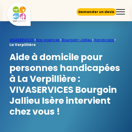
Demander un devis
VIVASERVICES
>
Nos agences
>
Bourgoin-Jallieu
>
Handicaps
>
La Verpillière
Aide à domicile pour
personnes handicapées
à La Verpillière :
VIVASERVICES Bourgoin
Jallieu Isère intervient
chez vous !