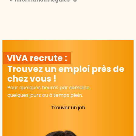
VIVA recrute :
Trouvez un emploi près de
chez vous !
Pour quelques heures par semaine,
quelques jours ou à temps plein.
Trouver un job