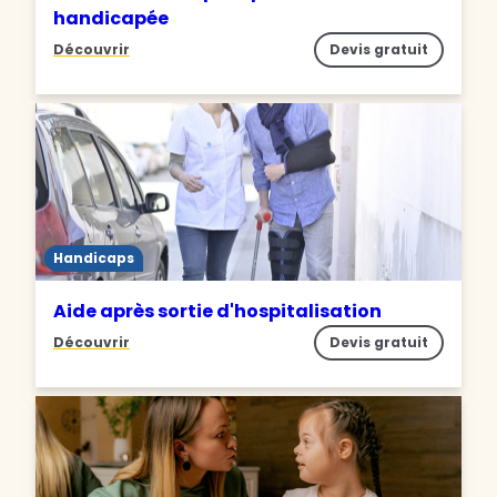
handicapée
Découvrir
Devis gratuit
Handicaps
Aide après sortie d'hospitalisation
Découvrir
Devis gratuit