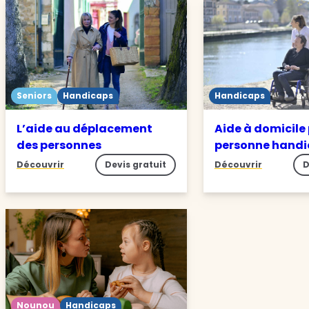
Seniors
Handicaps
Handicaps
L’aide au déplacement
Aide à domicile
des personnes
personne hand
Découvrir
Devis gratuit
Découvrir
D
Nounou
Handicaps