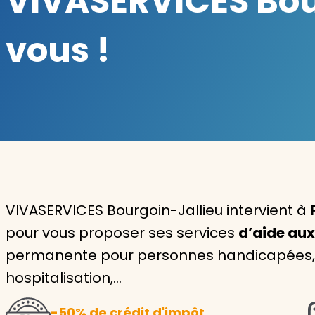
VIVASERVICES Bour
Garde d'enfants
vous !
Nounou
Aide à la personne
Seniors
Handicaps
Voir tous les services
VIVASERVICES Bourgoin-Jallieu intervient à
pour vous proposer ses services
d’aide au
permanente pour personnes handicapées, i
hospitalisation,…
-50% de crédit d'impôt