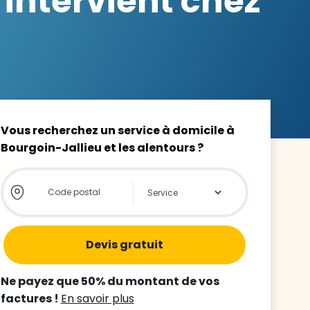
 intervient chez
z le
s
Vous recherchez un service à domicile à
Bourgoin-Jallieu et les alentours ?
tre enfant
Store locator global - Autocompletion
Rechercher
ts à
 agence
Ne payez que 50% du montant de vos
factures !
En savoir plus