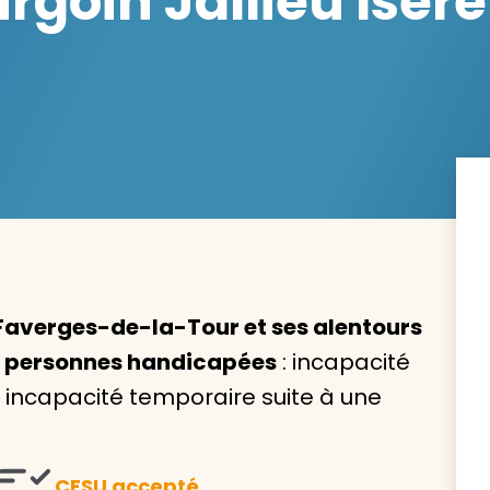
goin Jallieu Isère
Avec VIVASERVICES, trouve
service à domicile qui vou
correspond !
Pour l’entretien de votre logement, la garde de vo
ou l’accompagnement d’un parent, nos intervenan
domicile sont là pour vous épauler.
Faverges-de-la-Tour et ses alentours
x personnes handicapées
: incapacité
Demander un devis gratuit
Trouver mon
ncapacité temporaire suite à une
CESU accepté