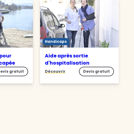
Handicaps
 pour
Aide après sortie
icapée
d'hospitalisation
evis gratuit
Découvrir
Devis gratuit