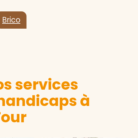
Brico
s services
 handicaps à
Tour