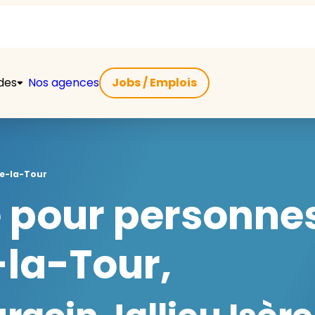
ides
Nos agences
Jobs / Emplois
e-la-Tour
e pour personn
la-Tour,