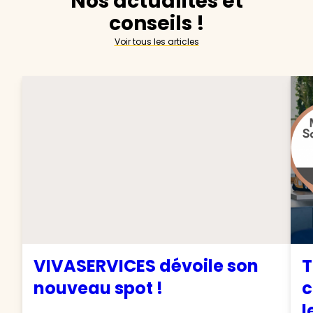
Nos actualités et
conseils !
Voir tous les articles
VIVASERVICES dévoile son
T
nouveau spot !
c
l