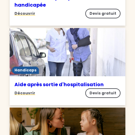
handicapée
Découvrir
Devis gratuit
Handicaps
Aide après sortie d'hospitalisation
Découvrir
Devis gratuit