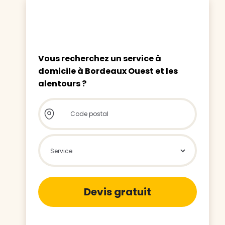
Vous recherchez un service à
domicile à Bordeaux Ouest et les
alentours ?
Store locator global - Autocompleti
Rechercher