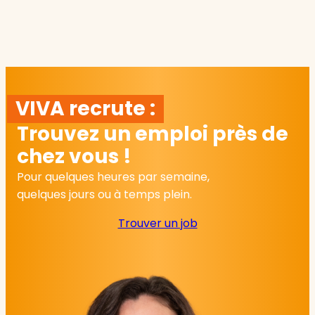
VIVA recrute :
Trouvez un emploi près de
chez vous !
Pour quelques heures par semaine,
quelques jours ou à temps plein.
Trouver un job