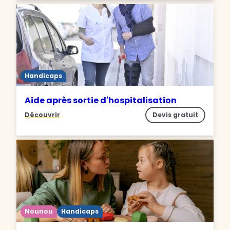
Handicaps
Aide après sortie d'hospitalisation
Découvrir
Devis gratuit
Nounou
Handicaps