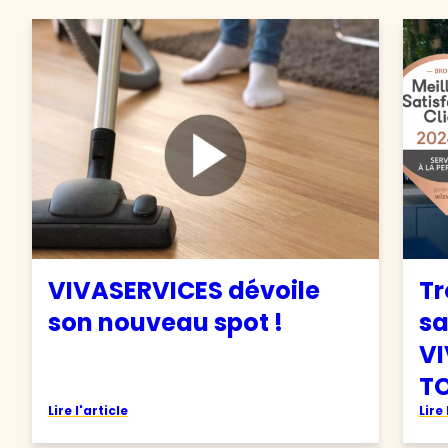
VIVASERVICES dévoile
Tr
son nouveau spot !
sa
VI
TO
Lire l'article
Lire 