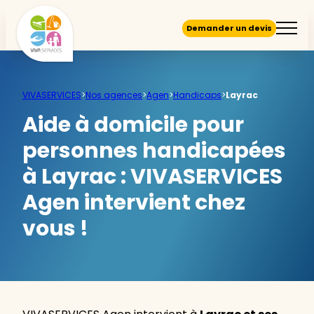
Demander un devis
VIVASERVICES
>
Nos agences
>
Agen
>
Handicaps
>
Layrac
Aide à domicile pour
personnes handicapées
à Layrac :
VIVASERVICES
Agen intervient chez
vous !