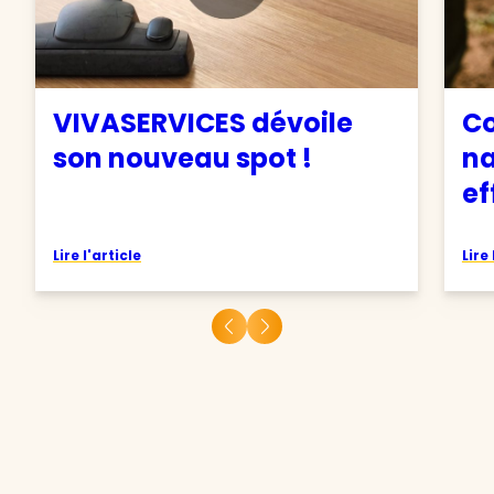
VIVASERVICES dévoile
C
son nouveau spot !
na
ef
Lire l'article
Lire 