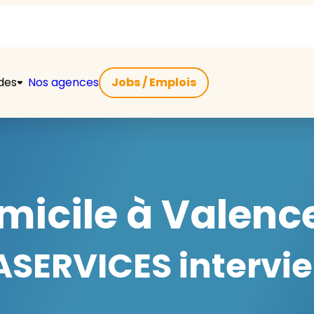
ides
Nos agences
Jobs / Emplois
micile à Valenc
SERVICES intervie