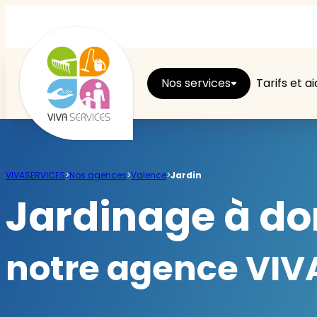
Nos services
Tarifs et a
Entretien du logement
VIVASERVICES
>
Nos agences
>
Valence
>
Jardin
Ménage
Jardinage à do
Repassage
notre agence VIVA
Jardin
Brico