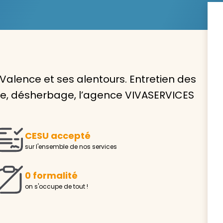
Avec VIVASERVICES, trouve
Valence et ses alentours. Entretien des
service à domicile qui vou
ouse, désherbage, l’agence VIVASERVICES
correspond !
Pour l’entretien de votre logement, la garde de vo
ou l’accompagnement d’un parent, nos intervenan
CESU accepté
domicile sont là pour vous épauler.
sur l'ensemble de nos services
Demander un devis gratuit
Trouver mon
0 formalité
on s'occupe de tout !