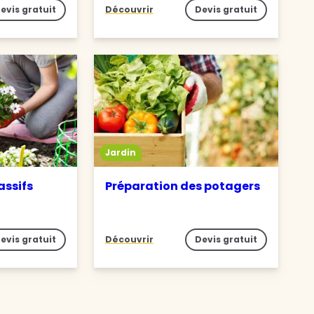
evis gratuit
Découvrir
Devis gratuit
Jardin
assifs
Préparation des potagers
evis gratuit
Découvrir
Devis gratuit