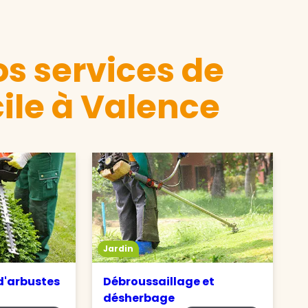
s services de
ile à Valence
Jardin
 d'arbustes
Débroussaillage et
désherbage