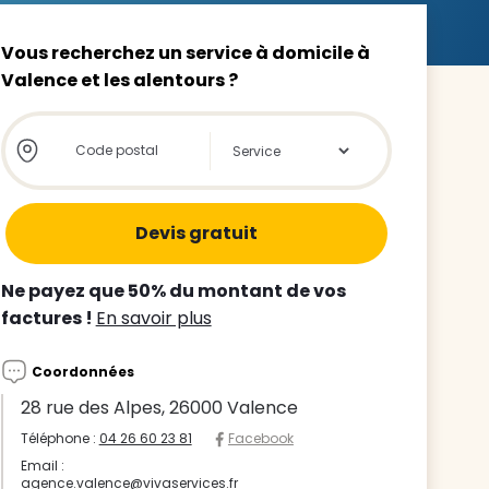
Vous recherchez un service à domicile à
Valence et les alentours ?
Store locator global - Autocompletion
Rechercher
z le
s
tre enfant
Ne payez que 50% du montant de vos
ts à
factures !
En savoir plus
 agence
Coordonnées
28 rue des Alpes, 26000 Valence
Téléphone :
04 26 60 23 81
Facebook
Email :
agence.valence@vivaservices.fr