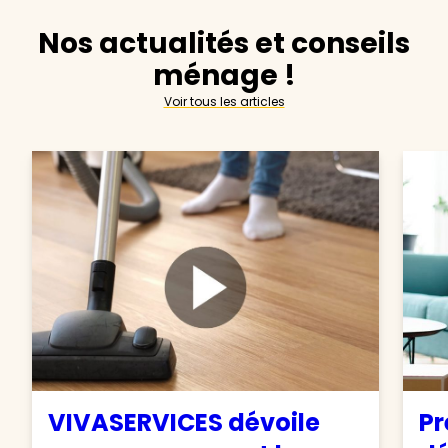
Nos actualités et conseils
ménage !
Voir tous les articles
VIVASERVICES dévoile
Pr