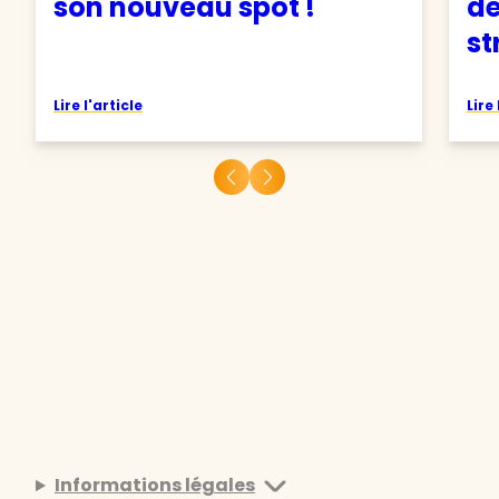
son nouveau spot !
d
st
Lire l'article
Lire 
Informations légales