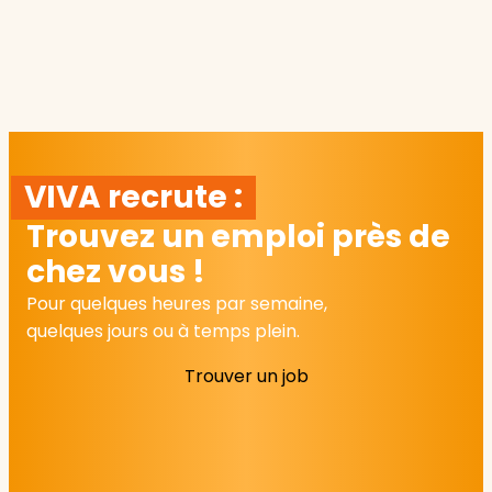
VIVA recrute :
Trouvez un emploi près de
chez vous !
Pour quelques heures par semaine,
quelques jours ou à temps plein.
Trouver un job