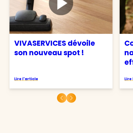
VIVASERVICES dévoile
C
son nouveau spot !
na
ef
Lire l'article
Lire 