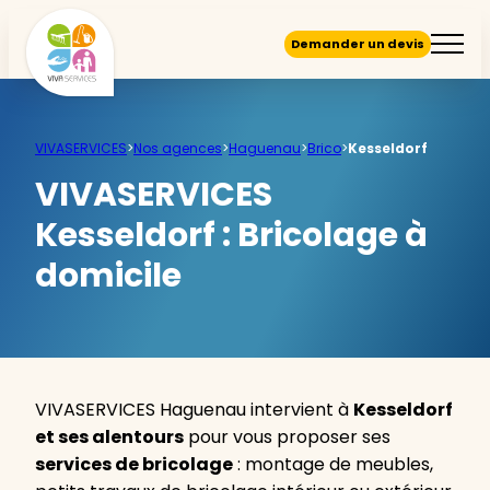
Demander un devis
VIVASERVICES
>
Nos agences
>
Haguenau
>
Brico
>
Kesseldorf
VIVASERVICES
Kesseldorf :
Bricolage à
domicile
VIVASERVICES Haguenau intervient à
Kesseldorf
et ses alentours
pour vous proposer ses
services de bricolage
: montage de meubles,