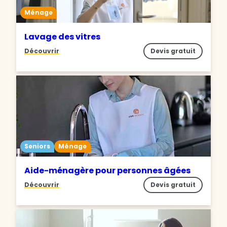
Ménage
Lavage des vitres
Découvrir
Devis gratuit
Seniors
Ménage
Aide-ménagère pour personnes âgées
Découvrir
Devis gratuit