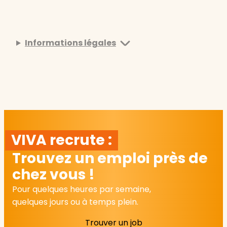
Informations légales
VIVA recrute :
Trouvez un emploi près de
chez vous !
Pour quelques heures par semaine,
quelques jours ou à temps plein.
Trouver un job