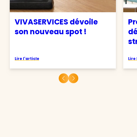
VIVASERVICES dévoile
Pr
son nouveau spot !
d
st
Lire l'article
Lire 