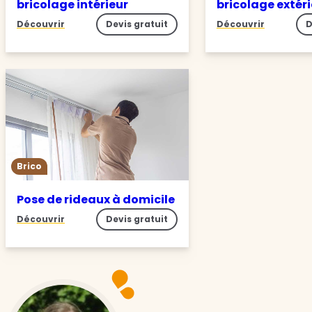
bricolage intérieur
bricolage extér
Découvrir
Devis gratuit
Découvrir
D
Brico
Pose de rideaux à domicile
Découvrir
Devis gratuit