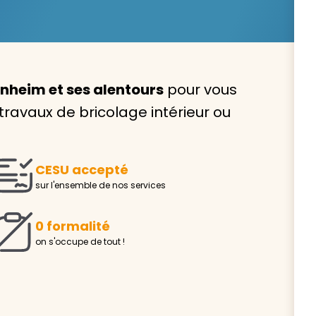
nheim et ses alentours
pour vous
Avec VIVASERVICES, trouve
 travaux de bricolage intérieur ou
service à domicile qui vou
correspond !
CESU accepté
Pour l’entretien de votre logement, la garde de vo
sur l'ensemble de nos services
ou l’accompagnement d’un parent, nos intervenan
domicile sont là pour vous épauler.
0 formalité
Demander un devis gratuit
Trouver mon
on s'occupe de tout !