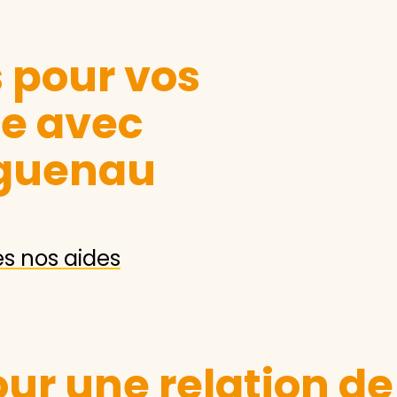
s pour vos
le avec
guenau
es nos aides
ur une relation de