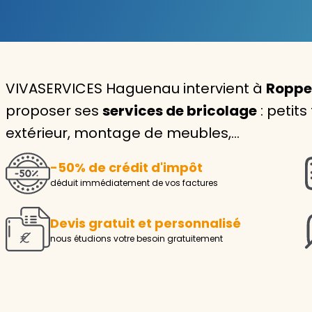
Garde d'enfants
Nounou
VIVASERVICES Haguenau intervient à
Roppe
Aide à la personne
proposer ses
services de bricolage
: petits
Seniors
extérieur, montage de meubles,…
Handicaps
-50% de crédit d'impôt
Voir tous les services
déduit immédiatement de vos factures
Devis gratuit et personnalisé
nous étudions votre besoin gratuitement