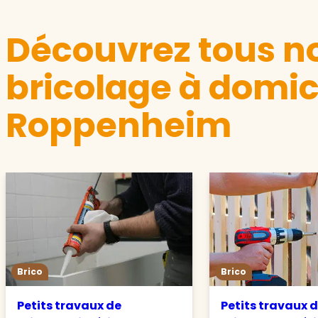
Découvrez tous no
bricolage à domic
Roppenheim
Brico
Brico
Petits travaux de
Petits travaux 