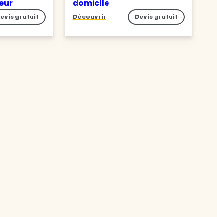
ieur
domicile
evis gratuit
Découvrir
Devis gratuit