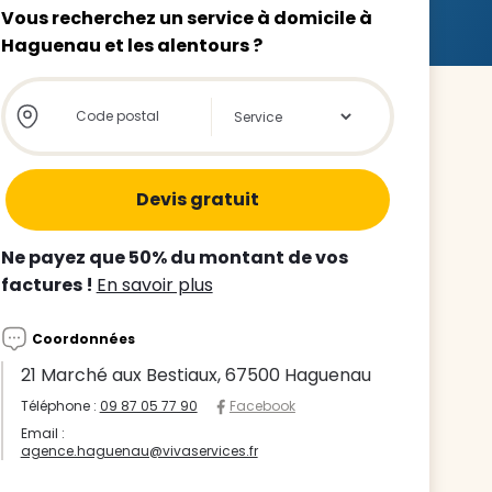
Vous recherchez un service à domicile à
Haguenau et les alentours ?
Store locator global - Autocompletion
Rechercher
z le
s
Ne payez que 50% du montant de vos
tre enfant
factures !
En savoir plus
ts à
Coordonnées
 agence
21 Marché aux Bestiaux, 67500 Haguenau
Téléphone :
09 87 05 77 90
Facebook
Email :
agence.haguenau@vivaservices.fr