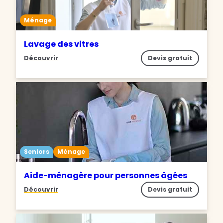
Ménage
Lavage des vitres
Découvrir
Devis gratuit
Seniors
Ménage
Aide-ménagère pour personnes âgées
Découvrir
Devis gratuit