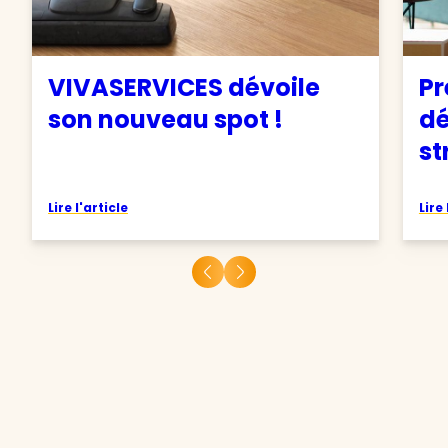
VIVASERVICES dévoile
Pr
son nouveau spot !
d
st
Lire l'article
Lire 