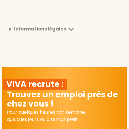
Informations légales
VIVA recrute :
Trouvez un emploi près de
chez vous !
Pour quelques heures par semaine,
quelques jours ou à temps plein.