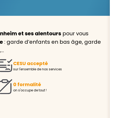
nheim et ses alentours
pour vous
Avec VIVASERVICES, trouve
le
: garde d’enfants en bas âge, garde
service à domicile qui vou
,…
correspond !
CESU accepté
Pour l’entretien de votre logement, la garde de vo
sur l'ensemble de nos services
ou l’accompagnement d’un parent, nos intervenan
domicile sont là pour vous épauler.
0 formalité
Demander un devis gratuit
Trouver mon
on s'occupe de tout !