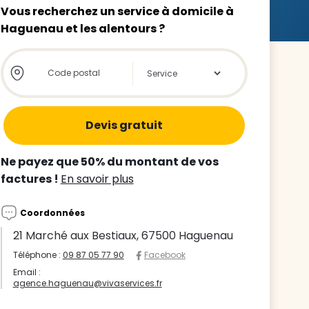
Vous recherchez un service à domicile à
Haguenau et les alentours ?
Store locator global - Autocompletion
Rechercher
z le
s
Ne payez que 50% du montant de vos
tre enfant
factures !
En savoir plus
ts à
Coordonnées
 agence
21 Marché aux Bestiaux, 67500 Haguenau
Téléphone :
09 87 05 77 90
Facebook
Email :
agence.haguenau@vivaservices.fr