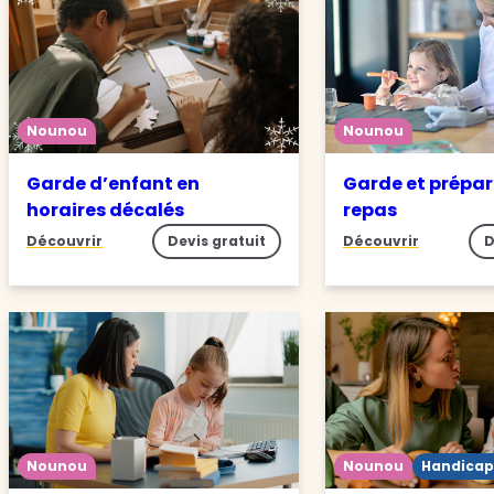
Nounou
Nounou
Garde d’enfant en
Garde et prépar
horaires décalés
repas
Découvrir
Devis gratuit
Découvrir
D
Nounou
Nounou
Handicap