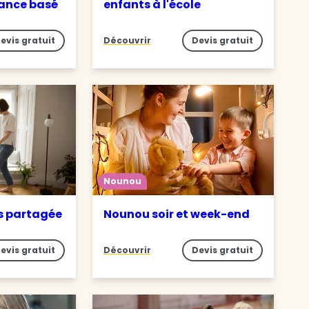
iance basé
enfants à l'école
evis gratuit
Découvrir
Devis gratuit
Nounou
s partagée
Nounou soir et week-end
evis gratuit
Découvrir
Devis gratuit