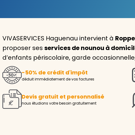
Garde d'enfants
Nounou
VIVASERVICES Haguenau intervient à
Roppe
Aide à la personne
proposer ses
services de nounou à domici
Seniors
d’enfants périscolaire, garde occasionnelle
Handicaps
-50% de crédit d'impôt
Voir tous les services
déduit immédiatement de vos factures
Devis gratuit et personnalisé
nous étudions votre besoin gratuitement