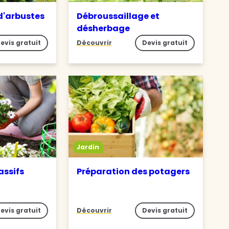
 d'arbustes
Débroussaillage et
désherbage
evis gratuit
Découvrir
Devis gratuit
Jardin
assifs
Préparation des potagers
evis gratuit
Découvrir
Devis gratuit