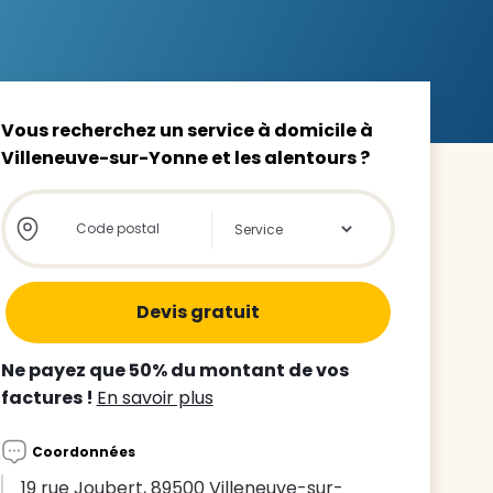
Vous recherchez un service à domicile à
Villeneuve-sur-Yonne et les alentours ?
z le
s
Store locator global - Autocompletion
Rechercher
tre enfant
ts à
 agence
Ne payez que 50% du montant de vos
factures !
En savoir plus
Coordonnées
19 rue Joubert, 89500 Villeneuve-sur-