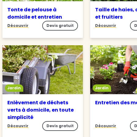
Tonte de pelouse à
Taille de haies,
domicile et entretien
et fruitiers
Découvrir
Devis gratuit
Découvrir
D
Jardin
Jardin
Enlèvement de déchets
Entretien des m
verts à domicile, en toute
simplicité
Découvrir
Devis gratuit
Découvrir
D