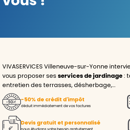
vous !
Garde d'enfants
Nounou
Aide à la personne
Seniors
Handicaps
VIVASERVICES Villeneuve-sur-Yonne intervi
vous proposer ses
services de jardinage
: 
Voir tous les services
entretien des terrasses, désherbage,…
-50% de crédit d'impôt
déduit immédiatement de vos factures
Devis gratuit et personnalisé
nous étudions votre besoin gratuitement