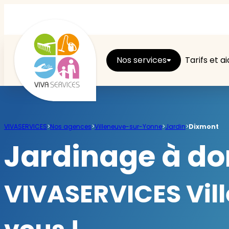
Nos services
Tarifs et a
Entretien du logement
VIVASERVICES
>
Nos agences
>
Villeneuve-sur-Yonne
>
Jardin
>
Dixmont
Ménage
Jardinage à do
Repassage
VIVASERVICES Vil
Jardin
Brico