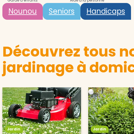
Garde d’enfants
Aide à la personne
Nounou
Seniors
Handicaps
Découvrez tous no
jardinage à domic
Jardin
Jardin