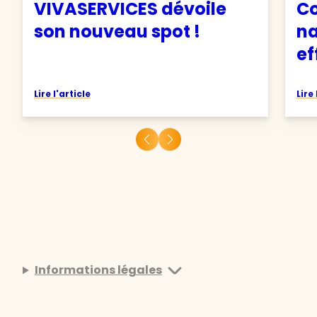
VIVASERVICES dévoile
C
son nouveau spot !
na
ef
Lire l'article
Lire 
Informations légales