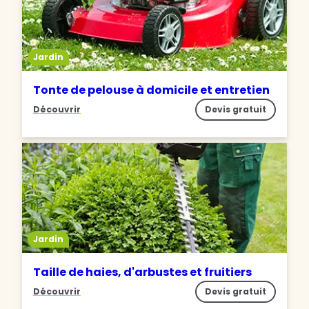
Jardin
Tonte de pelouse à domicile et entretien
Découvrir
Devis gratuit
Jardin
Taille de haies, d'arbustes et fruitiers
Découvrir
Devis gratuit