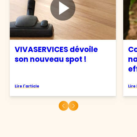
VIVASERVICES dévoile
C
son nouveau spot !
na
ef
Lire l'article
Lire 