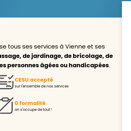
Avec VIVASERVICES, trouve
e tous ses services à Vienne et ses
service à domicile qui vou
ssage, de jardinage, de bricolage, de
correspond !
 les personnes âgées ou handicapées
.
Pour l’entretien de votre logement, la garde de vo
ou l’accompagnement d’un parent, nos intervenan
CESU accepté
domicile sont là pour vous épauler.
sur l'ensemble de nos services
Demander un devis gratuit
Trouver mon
0 formalité
on s'occupe de tout !