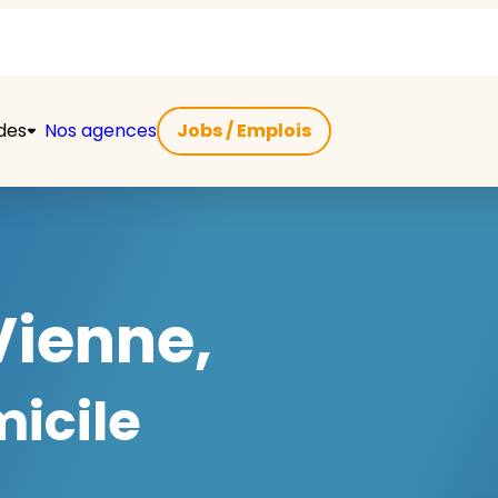
ides
Nos agences
Jobs / Emplois
Vienne,
micile