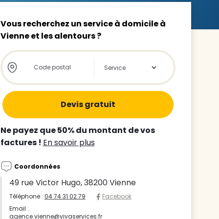
Vous recherchez un service à domicile à
Vienne et les alentours ?
Store locator global - Autocompletion
Rechercher
z le
s
tre enfant
Ne payez que 50% du montant de vos
ts à
factures !
En savoir plus
 agence
Coordonnées
49 rue Victor Hugo, 38200 Vienne
Téléphone :
04 74 31 02 79
Facebook
Email :
agence.vienne@vivaservices.fr