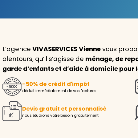
Garde d'enfants
Nounou
Aide à la personne
L’agence
VIVASERVICES Vienne
vous propos
Seniors
alentours, qu’il s’agisse de
ménage, de repa
Handicaps
garde d’enfants et d’aide à domicile pour
Voir tous les services
-50% de crédit d'impôt
déduit immédiatement de vos factures
Devis gratuit et personnalisé
nous étudions votre besoin gratuitement