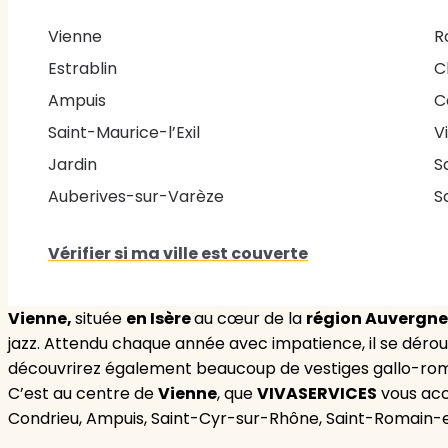
Vienne
R
Estrablin
C
Ampuis
C
Saint-Maurice-l’Exil
V
Jardin
S
Auberives-sur-Varèze
S
Vérifier si ma ville est couverte
Vienne,
située
en Isère
au cœur de la
région Auvergn
jazz. Attendu chaque année avec impatience, il se déroule
découvrirez également beaucoup de vestiges gallo-roma
C’est au centre de
Vienne
, que
VIVASERVICES
vous accu
Condrieu, Ampuis, Saint-Cyr-sur-Rhône, Saint-Romain-e