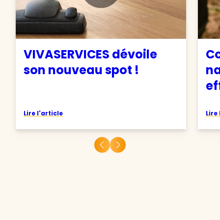
VIVASERVICES dévoile
C
son nouveau spot !
na
ef
Lire l'article
Lire 