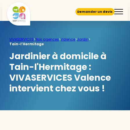
Demander un devis
VIVASERVICES
>
Nos agences
>
Valence
>
Jardin
>
Tain-l’Hermitage
Jardinier à domicile à
Tain-l'Hermitage :
VIVASERVICES Valence
intervient chez vous !