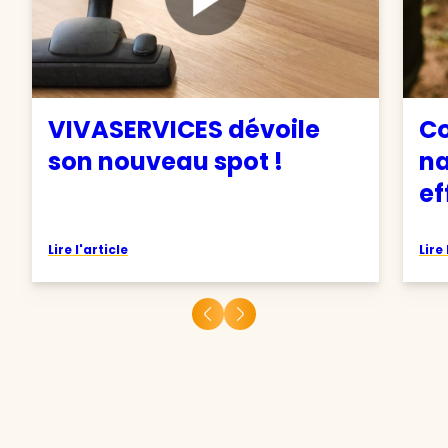
VIVASERVICES dévoile
C
son nouveau spot !
na
ef
Lire l'article
Lire 