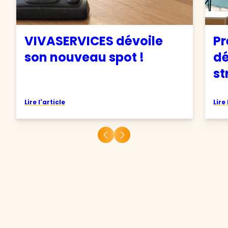
VIVASERVICES dévoile
Pr
son nouveau spot !
d
st
Lire l'article
Lire 