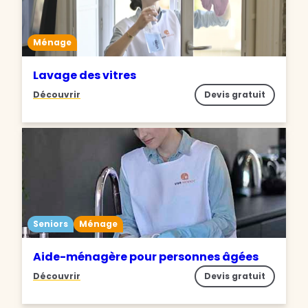
Ménage
Lavage des vitres
Découvrir
Devis gratuit
Seniors
Ménage
Aide-ménagère pour personnes âgées
Découvrir
Devis gratuit