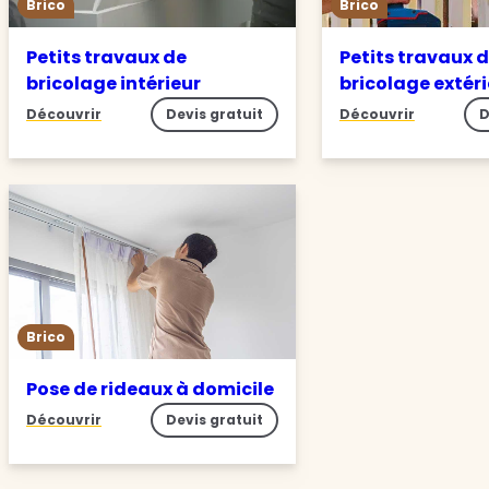
Brico
Brico
Petits travaux de
Petits travaux 
bricolage intérieur
bricolage extér
Découvrir
Devis gratuit
Découvrir
D
Brico
Pose de rideaux à domicile
Découvrir
Devis gratuit