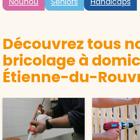
Nounou
Seniors
Handicaps
Découvrez tous no
bricolage à domici
Étienne-du-Rouv