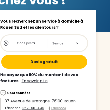
chez vous !
Vous recherchez un service à domicile à
Rouen Sud et les alentours ?
z le
Store locator global - Autocompletion
Rechercher
s
tre enfant
ts à
Ne payez que 50% du montant de vos
factures !
En savoir plus
 agence
Coordonnées
37 Avenue de Bretagne, 76100 Rouen
Téléphone :
02 78 08 34 40
Facebook