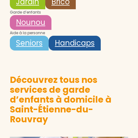
Jardin
Brico
Garde d’enfants
Nounou
Aide à la personne
Seniors
Handicaps
Découvrez tous nos
services de garde
d’enfants à domicile à
Saint-Étienne-du-
Rouvray