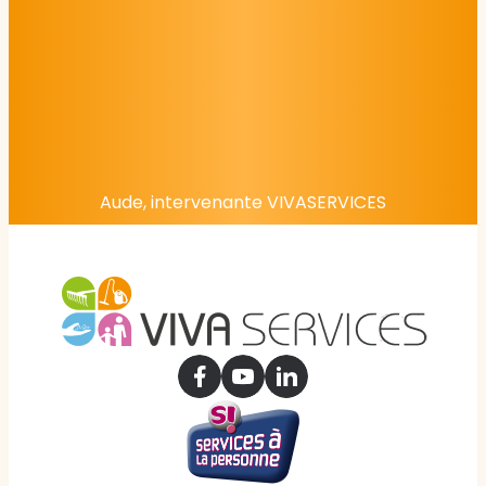
Aude, intervenante VIVASERVICES