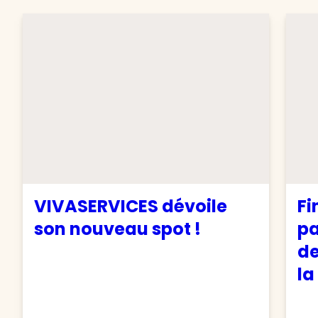
VIVASERVICES dévoile
Fi
son nouveau spot !
pa
de
la