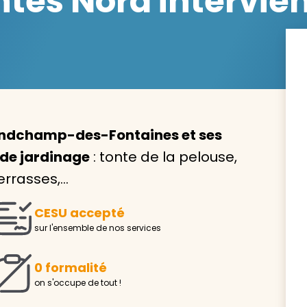
es Nord intervien
Avec VIVASERVICES, trouve
service à domicile qui vou
ndchamp-des-Fontaines et ses
correspond !
 de jardinage
: tonte de la pelouse,
Pour l’entretien de votre logement, la garde de vo
errasses,…
ou l’accompagnement d’un parent, nos intervenan
domicile sont là pour vous épauler.
CESU accepté
Demander un devis gratuit
Trouver mon
sur l'ensemble de nos services
0 formalité
on s'occupe de tout !