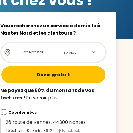
t chez vous !
Vous recherchez un service à domicile à
Nantes Nord et les alentours ?
z le
Store locator global - Autocompletion
Rechercher
s
tre enfant
ts à
Ne payez que 50% du montant de vos
factures !
En savoir plus
 agence
Coordonnées
26 route de Rennes, 44300 Nantes
Téléphone :
02 85 52 86 12
Facebook