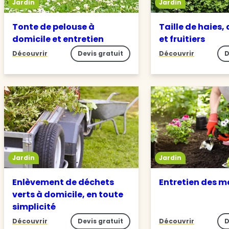
Jardin
Jardin
Tonte de pelouse à
Taille de haies,
domicile et entretien
et fruitiers
Découvrir
Devis gratuit
Découvrir
D
Jardin
Jardin
Enlèvement de déchets
Entretien des m
verts à domicile, en toute
simplicité
Découvrir
Devis gratuit
Découvrir
D