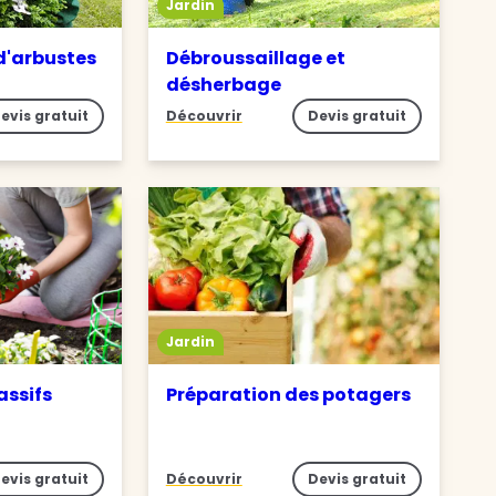
Jardin
 d'arbustes
Débroussaillage et
désherbage
evis gratuit
Découvrir
Devis gratuit
Jardin
assifs
Préparation des potagers
evis gratuit
Découvrir
Devis gratuit