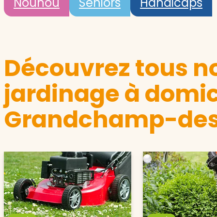
Nounou
Seniors
Handicaps
Découvrez tous no
jardinage à domic
Grandchamp-des