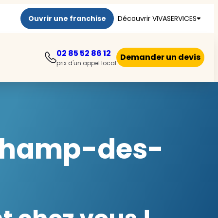
Ouvrir une franchise
Découvrir VIVASERVICES
02 85 52 86 12
Demander un devis
prix d'un appel local
dchamp-des-