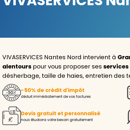
VIVASERVICES Nant
Garde d'enfants
Nounou
Aide à la personne
Seniors
VIVASERVICES Nantes Nord intervient à
Gra
Handicaps
alentours
pour vous proposer ses
services
désherbage, taille de haies, entretien des t
Voir tous les services
-50% de crédit d'impôt
déduit immédiatement de vos factures
Devis gratuit et personnalisé
nous étudions votre besoin gratuitement