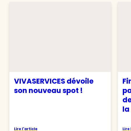
VIVASERVICES dévoile
Fi
son nouveau spot !
pa
de
la
Lire l'article
Lire 