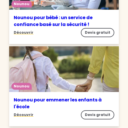
Nounou
Nounou pour bébé : un service de
confiance basé sur la sécurité !
Découvrir
Devis gratuit
Nounou
Nounou pour emmener les enfants à
l'école
Découvrir
Devis gratuit