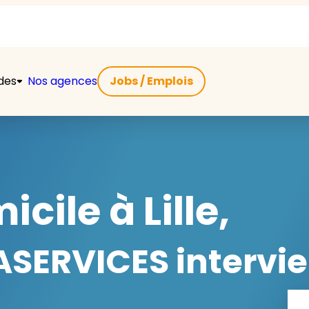
ides
Nos agences
Jobs / Emplois
cile à Lille,
SERVICES intervie