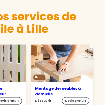
s services de
e à Lille
Brico
de
Montage de meubles à
ieur
domicile
evis gratuit
Découvrir
Devis gratuit