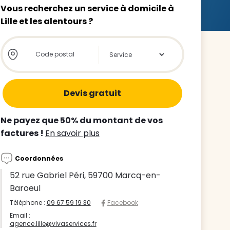
Vous recherchez un service à domicile à
Lille et les alentours ?
Store locator global - Autocompletion
Rechercher
z le
s
Ne payez que 50% du montant de vos
tre enfant
factures !
En savoir plus
ts à
Coordonnées
 agence
52 rue Gabriel Péri, 59700 Marcq-en-
Baroeul
Téléphone :
09 67 59 19 30
Facebook
Email :
agence.lille@vivaservices.fr