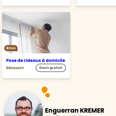
Brico
Pose de rideaux à domicile
Découvrir
Devis gratuit
Enguerran KREMER