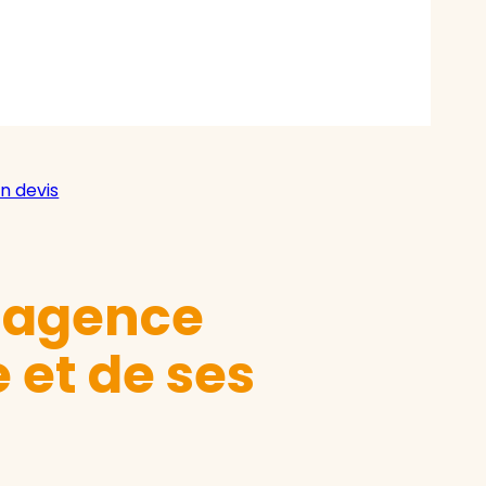
n devis
e agence
 et de ses