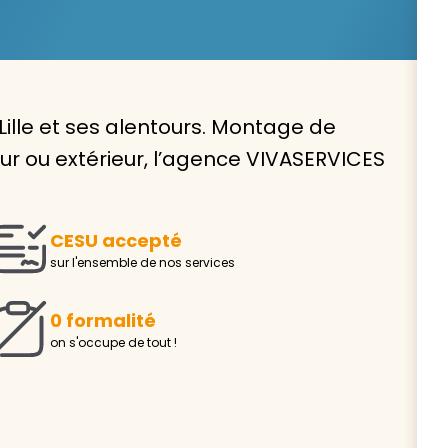
Lille et ses alentours. Montage de
Avec VIVASERVICES, trouve
eur ou extérieur, l’agence VIVASERVICES
service à domicile qui vou
correspond !
CESU accepté
Pour l’entretien de votre logement, la garde de vo
sur l'ensemble de nos services
ou l’accompagnement d’un parent, nos intervenan
domicile sont là pour vous épauler.
0 formalité
Demander un devis gratuit
Trouver mon
on s'occupe de tout !