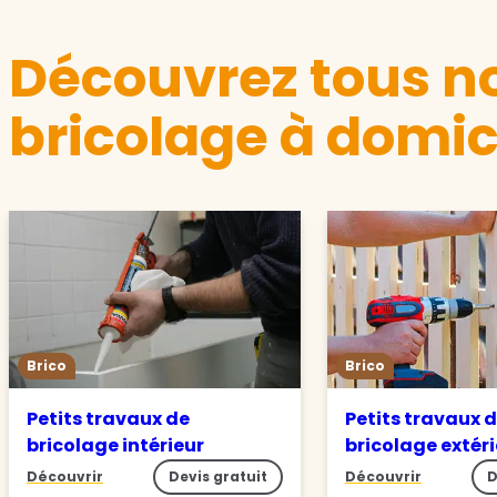
Découvrez tous no
bricolage à domicil
Brico
Brico
Petits travaux de
Petits travaux 
bricolage intérieur
bricolage extér
Découvrir
Devis gratuit
Découvrir
D