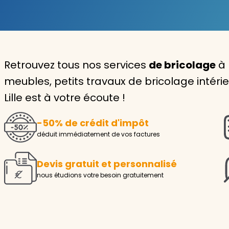
Garde d'enfants
Nounou
Retrouvez tous nos services
de bricolage
à 
Aide à la personne
meubles, petits travaux de bricolage intéri
Seniors
Lille est à votre écoute !
Handicaps
-50% de crédit d'impôt
Voir tous les services
déduit immédiatement de vos factures
Devis gratuit et personnalisé
nous étudions votre besoin gratuitement