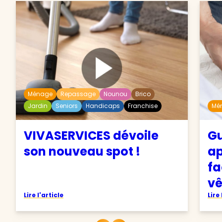
Ménage
Repassage
Nounou
Brico
Jardin
Seniors
Handicaps
Franchise
Mé
VIVASERVICES dévoile
Gu
son nouveau spot !
ap
fa
v
Lire l'article
Lire 