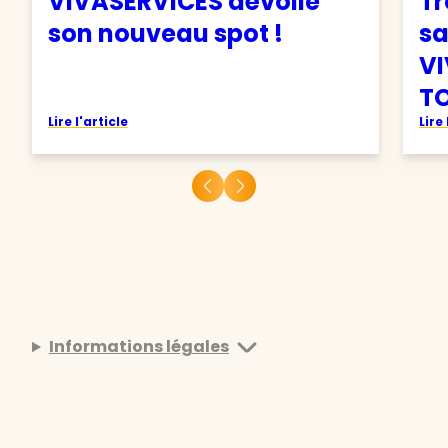
VIVASERVICES dévoile
Tr
son nouveau spot !
sa
VI
TO
Lire l'article
Lire 
Informations légales