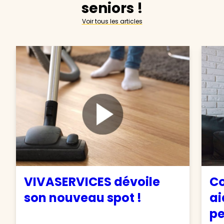
seniors !
Voir tous les articles
VIVASERVICES dévoile
Co
son nouveau spot !
ai
pe