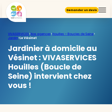
Demander un devis
VIVASERVICES
>
Nos agences
>
Houilles – Boucles de Seine
>
Jardin
>
Le Vésinet
Jardinier à domicile au
Vésinet :
VIVASERVICES
Houilles (Boucle de
Seine) intervient chez
vous !