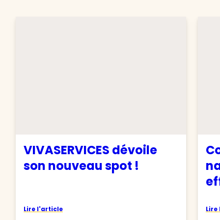
VIVASERVICES dévoile
C
son nouveau spot !
na
ef
Lire l'article
Lire 