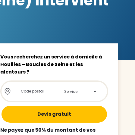
ine) intervient
z le
s
Vous recherchez un service à domicile à
Houilles – Boucles de Seine et les
alentours ?
tre enfant
ts à
Store locator global - Autocompletion
Rechercher
 agence
Ne payez que 50% du montant de vos