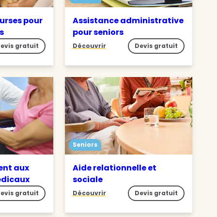
ourses pour
Assistance administrative
s
pour seniors
evis gratuit
Découvrir
Devis gratuit
Seniors
nt aux
Aide relationnelle et
édicaux
sociale
evis gratuit
Découvrir
Devis gratuit