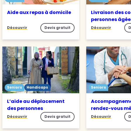
Aide aux repas à domicile
Livraison des c
personnes âgée
Découvrir
Devis gratuit
Découvrir
D
Seniors
Handicaps
Seniors
L’aide au déplacement
Accompagneme
des personnes
rendez-vous m
Découvrir
Devis gratuit
Découvrir
D