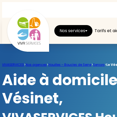
Nos services
Tarifs et a
Entretien du logement
VIVASERVICES
>
Nos agences
>
Houilles – Boucles de Seine
>
Seniors
>
Le Vé
Ménage
Aide à domicil
Repassage
Vésinet,
Jardin
Brico