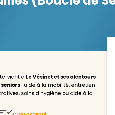
lles (Boucle de Se
Avec VIVASERVICES, trouve
service à domicile qui vou
correspond !
Pour l’entretien de votre logement, la garde de vo
ou l’accompagnement d’un parent, nos intervenan
domicile sont là pour vous épauler.
tervient à
Le Vésinet et ses alentours
 seniors
: aide à la mobilité, entretien
Demander un devis gratuit
Trouver mon
tives, soins d’hygiène ou aide à la
CESU accepté