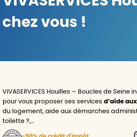
VIVASERVICES Houi
Garde d'enfants
chez vous !
Nounou
Aide à la personne
Seniors
Handicaps
Voir tous les services
VIVASERVICES Houilles – Boucles de Seine in
pour vous proposer ses services
d’aide aux
du logement, aide aux démarches administra
toilette ?,…
-50% de crédit d'impôt