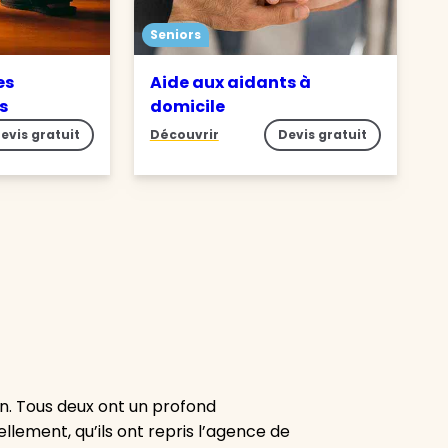
Seniors
es
Aide aux aidants à
es
domicile
evis gratuit
Découvrir
Devis gratuit
n. Tous deux ont un profond
lement, qu’ils ont repris l’agence de