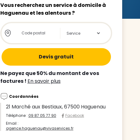
Vous recherchez un service à domicile à
Haguenau et les alentours ?
Store locator global - Autocompletion
Rechercher
z le
s
Ne payez que 50% du montant de vos
tre enfant
factures !
En savoir plus
ts à
Coordonnées
 agence
21 Marché aux Bestiaux, 67500 Haguenau
Téléphone :
09 87 05 77 90
Facebook
Email :
agence.haguenau@vivaservices.fr