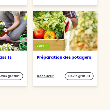
Jardin
assifs
Préparation des potagers
evis gratuit
Découvrir
Devis gratuit