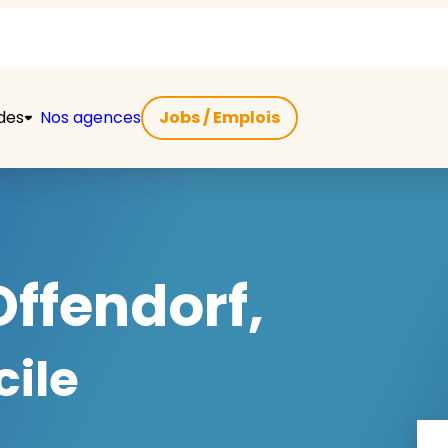
ides
Nos agences
Jobs / Emplois
ffendorf,
cile