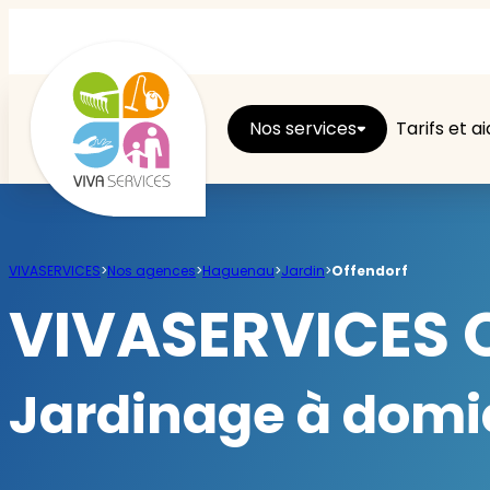
Nos services
Tarifs et a
Entretien du logement
VIVASERVICES
>
Nos agences
>
Haguenau
>
Jardin
>
Offendorf
Ménage
VIVASERVICES O
Repassage
Jardinage à domi
Jardin
Brico