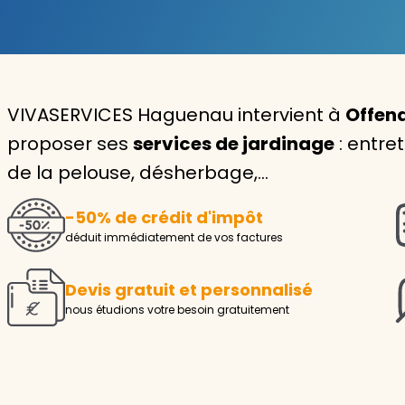
Garde d'enfants
Nounou
VIVASERVICES Haguenau intervient à
Offend
Aide à la personne
proposer ses
services de jardinage
: entret
Seniors
de la pelouse, désherbage,…
Handicaps
-50% de crédit d'impôt
Voir tous les services
déduit immédiatement de vos factures
Devis gratuit et personnalisé
nous étudions votre besoin gratuitement