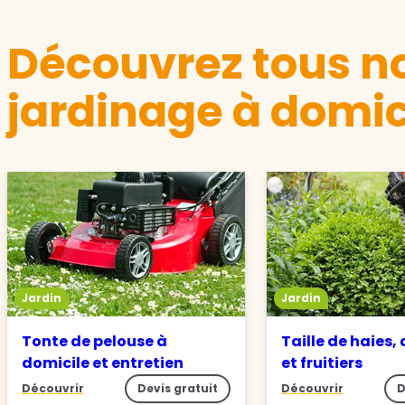
Découvrez tous no
jardinage à domic
Jardin
Jardin
Tonte de pelouse à
Taille de haies,
domicile et entretien
et fruitiers
Découvrir
Devis gratuit
Découvrir
D