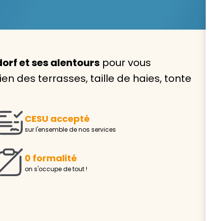
orf et ses alentours
pour vous
Avec VIVASERVICES, trouve
ien des terrasses, taille de haies, tonte
service à domicile qui vou
correspond !
CESU accepté
Pour l’entretien de votre logement, la garde de vo
sur l'ensemble de nos services
ou l’accompagnement d’un parent, nos intervenan
domicile sont là pour vous épauler.
0 formalité
Demander un devis gratuit
Trouver mon
on s'occupe de tout !