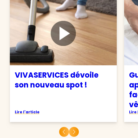
VIVASERVICES dévoile
Gu
son nouveau spot !
ap
fa
v
Lire l'article
Lire 