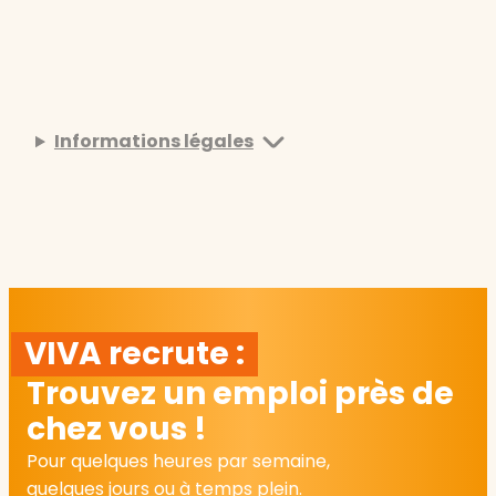
Informations légales
VIVA recrute :
Trouvez un emploi près de
chez vous !
Pour quelques heures par semaine,
quelques jours ou à temps plein.