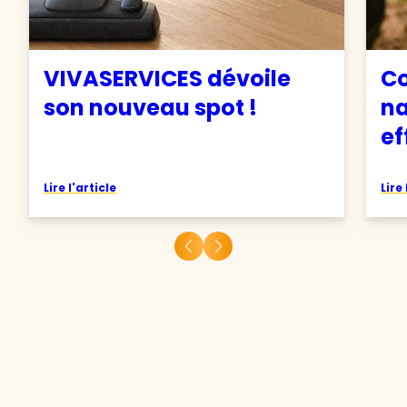
VIVASERVICES dévoile
C
son nouveau spot !
na
ef
Lire l'article
Lire 