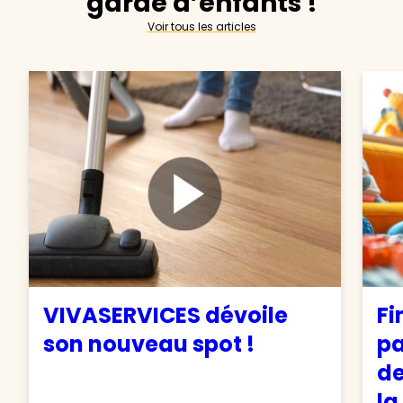
garde d’enfants !
Voir tous les articles
VIVASERVICES dévoile
Fi
son nouveau spot !
pa
de
la