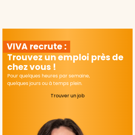
VIVA recrute :
Trouvez un emploi près de
chez vous !
Pour quelques heures par semaine,
quelques jours ou à temps plein.
Trouver un job