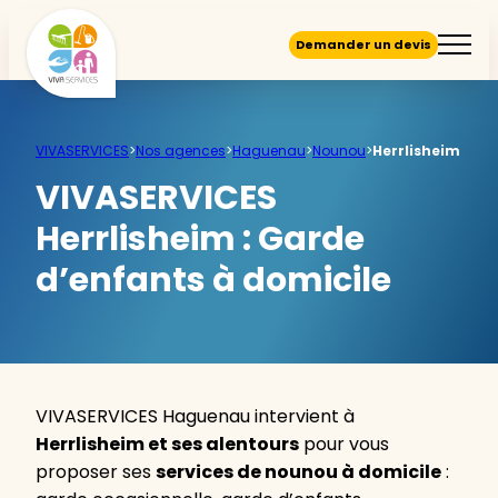
Demander un devis
VIVASERVICES
>
Nos agences
>
Haguenau
>
Nounou
>
Herrlisheim
VIVASERVICES
Herrlisheim :
Garde
d’enfants à domicile
VIVASERVICES Haguenau intervient à
Herrlisheim et ses alentours
pour vous
proposer ses
services de nounou à domicile
: