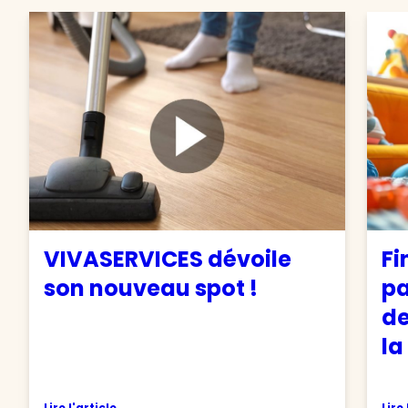
VIVASERVICES dévoile
Fi
son nouveau spot !
pa
de
la
Lire l'article
Lire 